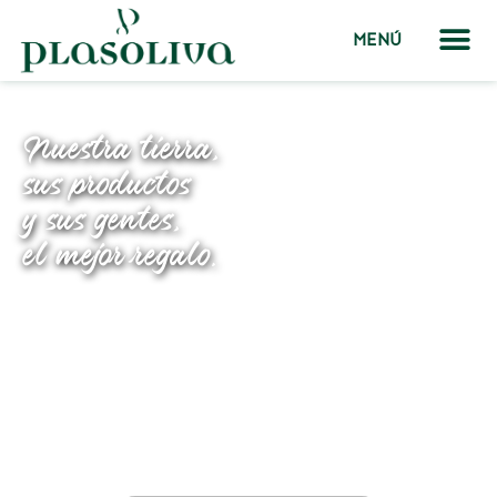
MENÚ
Nuestra tierra,
sus productos
y sus gentes,
el mejor regalo.