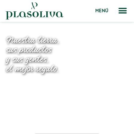
MENÚ
Nuestra tierra,
sus productos
y sus gentes,
el mejor regalo.