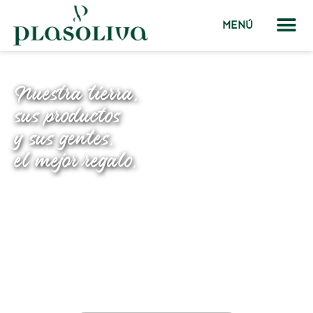
MENÚ
Nuestra tierra,
sus productos
y sus gentes,
el mejor regalo.